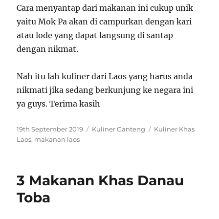
Cara menyantap dari makanan ini cukup unik
yaitu Mok Pa akan di campurkan dengan kari
atau lode yang dapat langsung di santap
dengan nikmat.
Nah itu lah kuliner dari Laos yang harus anda
nikmati jika sedang berkunjung ke negara ini
ya guys. Terima kasih
P
C
T
19th September 2019
Kuliner Ganteng
Kuliner Khas
o
a
a
Laos
,
makanan laos
s
t
g
t
e
s
e
g
3 Makanan Khas Danau
d
o
o
r
Toba
n
i
e