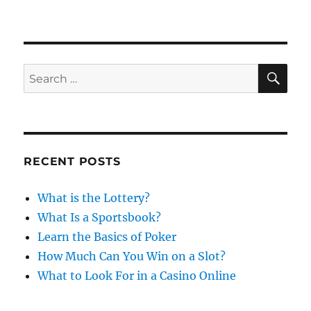
s
t
g
t
e
s
e
g
d
o
o
r
S
S
E
n
i
A
e
e
R
a
s
C
H
r
c
RECENT POSTS
h
f
What is the Lottery?
o
What Is a Sportsbook?
r
Learn the Basics of Poker
:
How Much Can You Win on a Slot?
What to Look For in a Casino Online