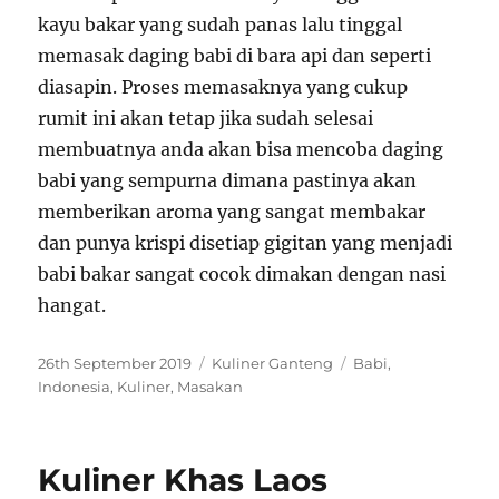
kayu bakar yang sudah panas lalu tinggal
memasak daging babi di bara api dan seperti
diasapin. Proses memasaknya yang cukup
rumit ini akan tetap jika sudah selesai
membuatnya anda akan bisa mencoba daging
babi yang sempurna dimana pastinya akan
memberikan aroma yang sangat membakar
dan punya krispi disetiap gigitan yang menjadi
babi bakar sangat cocok dimakan dengan nasi
hangat.
P
C
T
26th September 2019
Kuliner Ganteng
Babi
,
o
a
a
Indonesia
,
Kuliner
,
Masakan
s
t
g
t
e
s
e
g
Kuliner Khas Laos
d
o