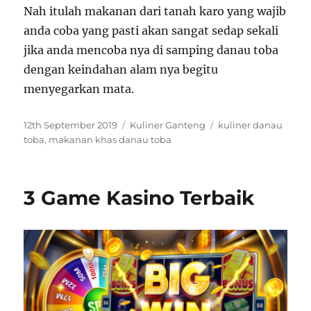
Nah itulah makanan dari tanah karo yang wajib
anda coba yang pasti akan sangat sedap sekali
jika anda mencoba nya di samping danau toba
dengan keindahan alam nya begitu
menyegarkan mata.
P
C
T
12th September 2019
Kuliner Ganteng
kuliner danau
o
a
a
toba
,
makanan khas danau toba
s
t
g
t
e
s
e
g
3 Game Kasino Terbaik
d
o
o
r
n
i
e
s