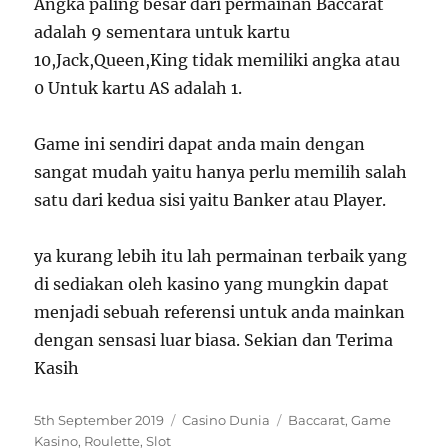
Angka paling besar dari permainan Baccarat
adalah 9 sementara untuk kartu
10,Jack,Queen,King tidak memiliki angka atau
0 Untuk kartu AS adalah 1.
Game ini sendiri dapat anda main dengan
sangat mudah yaitu hanya perlu memilih salah
satu dari kedua sisi yaitu Banker atau Player.
ya kurang lebih itu lah permainan terbaik yang
di sediakan oleh kasino yang mungkin dapat
menjadi sebuah referensi untuk anda mainkan
dengan sensasi luar biasa. Sekian dan Terima
Kasih
P
C
T
5th September 2019
Casino Dunia
Baccarat
,
Game
o
a
a
Kasino
,
Roulette
,
Slot