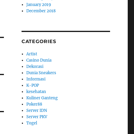
January 2019
December 2018
CATEGORIES
Artist
Casino Dunia
Dekorasi
Dunia Sneakers
Informasi
K-POP
kesehatan
Kuliner Ganteng
Poker88
Server IDN
Server PKV
Togel