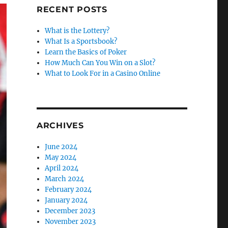
h
RECENT POSTS
f
o
What is the Lottery?
r
What Is a Sportsbook?
:
Learn the Basics of Poker
How Much Can You Win on a Slot?
What to Look For in a Casino Online
ARCHIVES
June 2024
May 2024
April 2024
March 2024
February 2024
January 2024
December 2023
November 2023