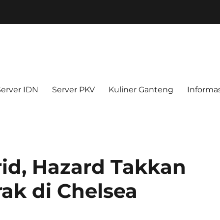
Server IDN
Server PKV
Kuliner Ganteng
Informas
id, Hazard Takkan
ak di Chelsea