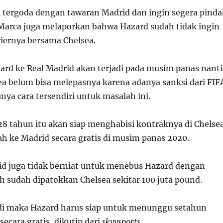
 tergoda dengan tawaran Madrid dan ingin segera pind
 Marca juga melaporkan bahwa Hazard sudah tidak ingin
iernya bersama Chelsea.
rd ke Real Madrid akan terjadi pada musim panas nanti
a belum bisa melepasnya karena adanya sanksi dari FIF
ya cara tersendiri untuk masalah ini.
28 tahun itu akan siap menghabisi kontraknya di Chelse
ah ke Madrid secara gratis di musim panas 2020.
id juga tidak berniat untuk menebus Hazard dengan
h sudah dipatokkan Chelsea sekitar 100 juta pound.
rjadi maka Hazard harus siap untuk menunggu setahun
ecara gratis, dikutip dari
skyysports
.