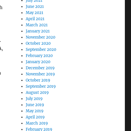
July 2021
June 2021
ah
May 2021
April 2021
March 2021
January 2021
November 2020
.
October 2020
A,
September 2020
February 2020
January 2020
December 2019
a
November 2019
October 2019
September 2019
August 2019
July 2019
June 2019
May 2019
April 2019
March 2019
February 2019