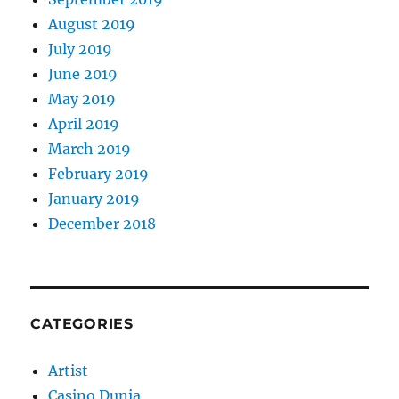
August 2019
July 2019
June 2019
May 2019
April 2019
March 2019
February 2019
January 2019
December 2018
CATEGORIES
Artist
Casino Dunia