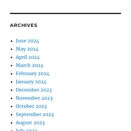
ARCHIVES
June 2024
May 2024
April 2024
March 2024
February 2024
January 2024
December 2023
November 2023
October 2023
September 2023
August 2023
July 2023