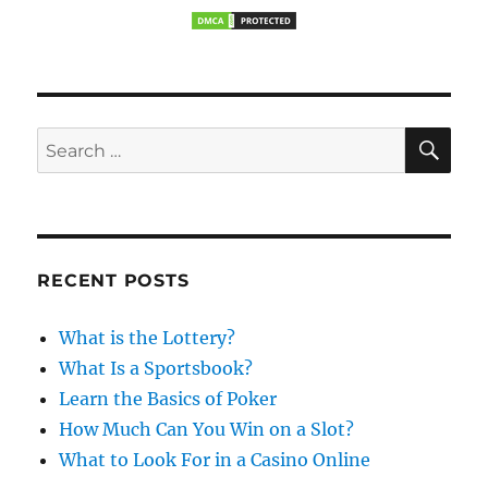
s
a
:
t
t
:
i
S
S
o
E
A
e
R
n
a
C
H
r
c
RECENT POSTS
h
f
What is the Lottery?
o
What Is a Sportsbook?
r
Learn the Basics of Poker
:
How Much Can You Win on a Slot?
What to Look For in a Casino Online