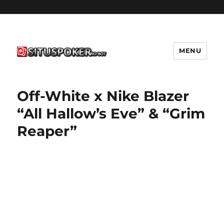
MENU
situspokernobot.com
Off-White x Nike Blazer
“All Hallow’s Eve” & “Grim
Reaper”