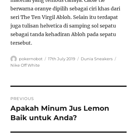
material yang tembus cahaya. Cable tie
berwarna oranye dipilih sebagai ciri khas dari
seri The Ten Virgil Abloh. Selain itu terdapat
juga tulisan helvetica di samping sol sepatu
sebagai tanda kehadiran Abloh pada sepatu
tersebut.
A
P
C
T
pokernobot
17th July 2019
Dunia Sneakers
u
o
a
a
Nike Off White
t
s
t
g
h
t
e
s
o
e
g
r
d
o
P
o
r
PREVIOUS
n
i
o
Apakah Minum Jus Lemon
P
e
r
Baik untuk Anda?
s
s
e
t
v