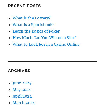
c
RECENT POSTS
h
f
What is the Lottery?
o
What Is a Sportsbook?
r
Learn the Basics of Poker
:
How Much Can You Win on a Slot?
What to Look For in a Casino Online
ARCHIVES
June 2024
May 2024
April 2024
March 2024