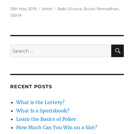
P
C
T
15th May 2019
Artist
Bebi Silvana
,
Bulan Ramadhan
,
o
a
a
Opick
s
t
g
t
e
s
e
g
d
o
o
r
S
S
E
n
i
A
e
e
R
a
s
C
H
r
c
RECENT POSTS
h
f
What is the Lottery?
o
What Is a Sportsbook?
r
Learn the Basics of Poker
:
How Much Can You Win on a Slot?