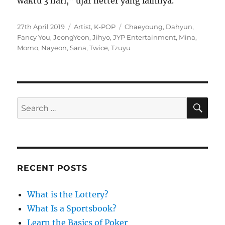
waktu 3 hari,” ujar netter yang lainnya.
P
C
T
27th April 2019
Artist
,
K-POP
Chaeyoung
,
Dahyun
,
o
a
a
Fancy You
,
JeongYeon
,
Jihyo
,
JYP Entertainment
,
Mina
,
s
t
g
Momo
,
Nayeon
,
Sana
,
Twice
,
Tzuyu
t
e
s
e
g
d
o
o
r
n
i
S
S
E
e
A
e
s
R
a
C
H
r
c
RECENT POSTS
h
f
What is the Lottery?
o
What Is a Sportsbook?
r
Learn the Basics of Poker