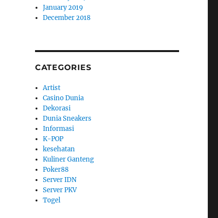
January 2019
December 2018
CATEGORIES
Artist
Casino Dunia
Dekorasi
Dunia Sneakers
Informasi
K-POP
kesehatan
Kuliner Ganteng
Poker88
Server IDN
Server PKV
Togel