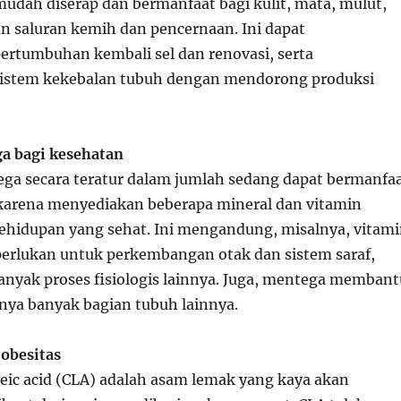
udah diserap dan bermanfaat bagi kulit, mata, mulut,
n saluran kemih dan pencernaan. Ini dapat
rtumbuhan kembali sel dan renovasi, serta
istem kekebalan tubuh dengan mendorong produksi
a bagi kesehatan
a secara teratur dalam jumlah sedang dapat bermanfa
karena menyediakan beberapa mineral dan vitamin
ehidupan yang sehat. Ini mengandung, misalnya, vitam
perlukan untuk perkembangan otak dan sistem saraf,
anyak proses fisiologis lainnya. Juga, mentega membant
nya banyak bagian tubuh lainnya.
obesitas
leic acid (CLA) adalah asam lemak yang kaya akan