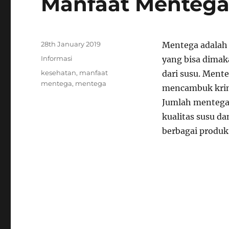
Manfaat Mentega
P
28th January 2019
Mentega adalah
o
C
Informasi
yang bisa dimak
s
a
T
kesehatan
,
manfaat
dari susu. Ment
t
t
a
mentega
,
mentega
e
mencambuk krim.
e
g
d
g
Jumlah mentega 
s
o
o
kualitas susu d
n
r
berbagai produk
i
e
s