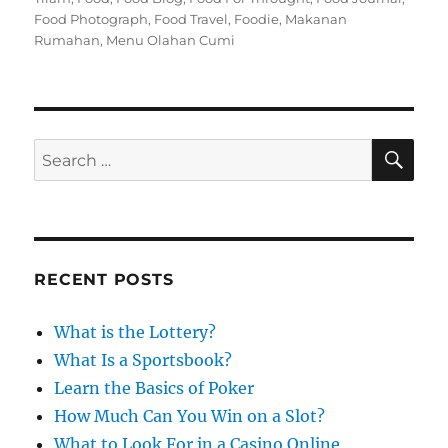
t
e
s
Food Photograph
,
Food Travel
,
Foodie
,
Makanan
e
g
Rumahan
,
Menu Olahan Cumi
d
o
o
r
n
i
e
s
S
S
E
A
e
R
a
C
H
r
c
RECENT POSTS
h
f
What is the Lottery?
o
What Is a Sportsbook?
r
Learn the Basics of Poker
:
How Much Can You Win on a Slot?
What to Look For in a Casino Online