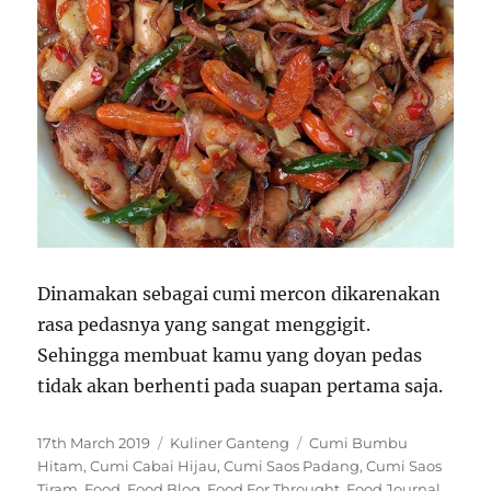
Dinamakan sebagai cumi mercon dikarenakan
rasa pedasnya yang sangat menggigit.
Sehingga membuat kamu yang doyan pedas
tidak akan berhenti pada suapan pertama saja.
P
C
T
17th March 2019
Kuliner Ganteng
Cumi Bumbu
o
a
a
Hitam
,
Cumi Cabai Hijau
,
Cumi Saos Padang
,
Cumi Saos
s
t
g
Tiram
,
Food
,
Food Blog
,
Food For Throught
,
Food Journal
,