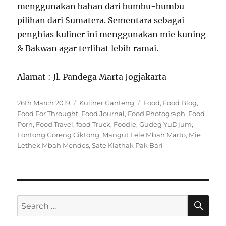
menggunakan bahan dari bumbu-bumbu
pilihan dari Sumatera. Sementara sebagai
penghias kuliner ini menggunakan mie kuning
& Bakwan agar terlihat lebih ramai.
Alamat : Jl. Pandega Marta Jogjakarta
P
C
T
26th March 2019
Kuliner Ganteng
Food
,
Food Blog
,
o
a
a
Food For Throught
,
Food Journal
,
Food Photograph
,
Food
s
t
g
Porn
,
Food Travel
,
food Truck
,
Foodie
,
Gudeg YuDjum
,
t
e
s
Lontong Goreng Ciktong
,
Mangut Lele Mbah Marto
,
Mie
e
g
Lethek Mbah Mendes
,
Sate Klathak Pak Bari
d
o
o
r
n
i
e
s
S
S
E
A
e
R