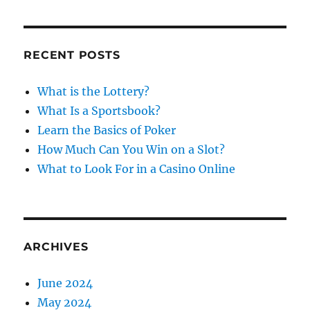
a
C
H
r
c
RECENT POSTS
h
f
What is the Lottery?
o
What Is a Sportsbook?
r
Learn the Basics of Poker
:
How Much Can You Win on a Slot?
What to Look For in a Casino Online
ARCHIVES
June 2024
May 2024