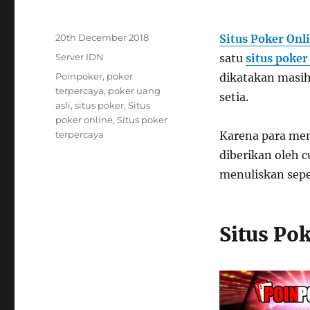
P
20th December 2018
Situs Poker Onl
o
C
Server IDN
satu
situs poker
s
a
T
Poinpoker
,
poker
dikatakan masih
t
t
a
terpercaya
,
poker uang
e
setia.
e
g
asli
,
situs poker
,
Situs
d
g
s
poker online
,
Situs poker
o
o
terpercaya
Karena para me
n
r
diberikan oleh c
i
e
menuliskan seper
s
Situs Po