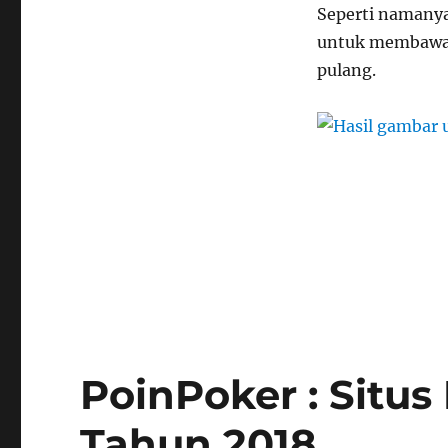
Seperti namany
untuk membawa j
pulang.
PoinPoker : Situs
Tahun 2018