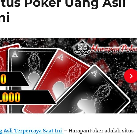
itus Poker Uang Asli
ni
 Asli Terpercaya Saat Ini
– HarapanPoker adalah situs