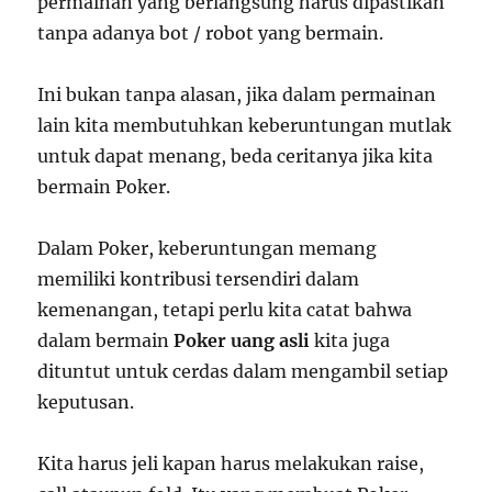
permainan yang berlangsung harus dipastikan
tanpa adanya bot / robot yang bermain.
Ini bukan tanpa alasan, jika dalam permainan
lain kita membutuhkan keberuntungan mutlak
untuk dapat menang, beda ceritanya jika kita
bermain Poker.
Dalam Poker, keberuntungan memang
memiliki kontribusi tersendiri dalam
kemenangan, tetapi perlu kita catat bahwa
dalam bermain
Poker uang asli
kita juga
dituntut untuk cerdas dalam mengambil setiap
keputusan.
Kita harus jeli kapan harus melakukan raise,