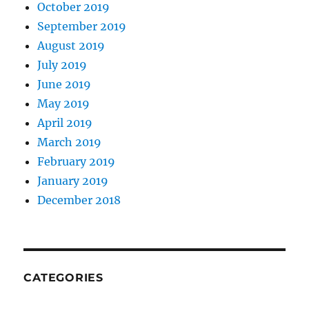
October 2019
September 2019
August 2019
July 2019
June 2019
May 2019
April 2019
March 2019
February 2019
January 2019
December 2018
CATEGORIES