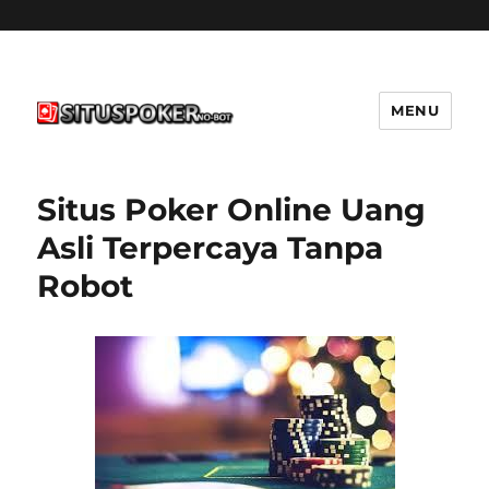
MENU
situspokernobot.com
Situs Poker Online Uang
Asli Terpercaya Tanpa
Robot