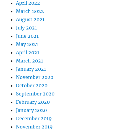
April 2022
March 2022
August 2021
July 2021
June 2021
May 2021
April 2021
March 2021
January 2021
November 2020
October 2020
September 2020
February 2020
January 2020
December 2019
November 2019