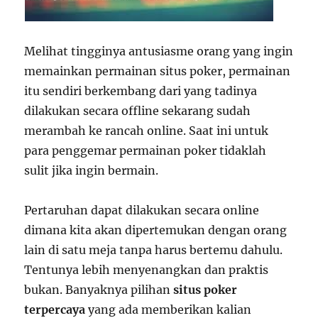
Melihat tingginya antusiasme orang yang ingin
memainkan permainan situs poker, permainan
itu sendiri berkembang dari yang tadinya
dilakukan secara offline sekarang sudah
merambah ke rancah online. Saat ini untuk
para penggemar permainan poker tidaklah
sulit jika ingin bermain.
Pertaruhan dapat dilakukan secara online
dimana kita akan dipertemukan dengan orang
lain di satu meja tanpa harus bertemu dahulu.
Tentunya lebih menyenangkan dan praktis
bukan. Banyaknya pilihan
situs poker
terpercaya
yang ada memberikan kalian