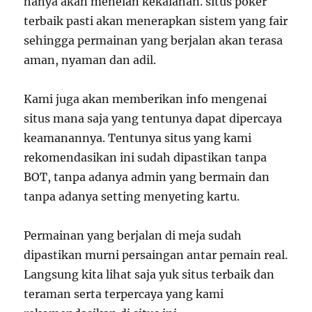
hanya akan menelan kekalahan. situs poker
terbaik pasti akan menerapkan sistem yang fair
sehingga permainan yang berjalan akan terasa
aman, nyaman dan adil.
Kami juga akan memberikan info mengenai
situs mana saja yang tentunya dapat dipercaya
keamanannya. Tentunya situs yang kami
rekomendasikan ini sudah dipastikan tanpa
BOT, tanpa adanya admin yang bermain dan
tanpa adanya setting menyeting kartu.
Permainan yang berjalan di meja sudah
dipastikan murni persaingan antar pemain real.
Langsung kita lihat saja yuk situs terbaik dan
teraman serta terpercaya yang kami