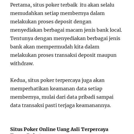
Pertama, situs poker terbaik itu akan selalu
memudahkan setiap membernya dalam
melakukan proses deposit dengan
menyediakan berbagai macam jenis bank local.
Tentunya dengan menyediakan berbagai jenis
bank akan mempermudah kita dalam
melakukan proses transaksi deposit maupun
withdraw.
Kedua, situs poker terpercaya juga akan
memperhatikan keamanan data setiap
membernya, mulai dari data pribadi sampai
data transaksi pasti terjaga keamanannya.
Situs Poker Online Uang Asli Terpercaya