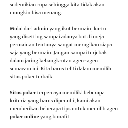
sedemikian rupa sehingga kita tidak akan
mungkin bisa menang.
Mulai dari admin yang ikut bermain, kartu
yang disetting sampai adanya bot di meja
permainan tentunya sangat merugikan siapa
saja yang bermain. Jangan sampai terjebak
dalam jaring kebangkrutan agen-agen
semacam ini. Kita harus teliti dalam memilih
situs poker terbaik.
Situs poker
terpercaya memiliki beberapa
kriteria yang harus dipenuhi, kami akan
memberikan beberapa tips untuk memilih agen
poker online
yang bonafit.