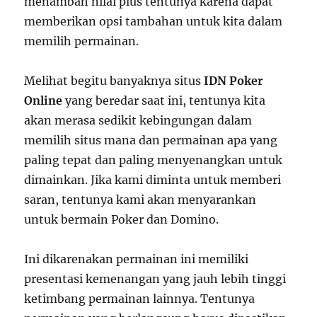
menambah nilai plus tentunya karena dapat
memberikan opsi tambahan untuk kita dalam
memilih permainan.
Melihat begitu banyaknya situs
IDN Poker
Online
yang beredar saat ini, tentunya kita
akan merasa sedikit kebingungan dalam
memilih situs mana dan permainan apa yang
paling tepat dan paling menyenangkan untuk
dimainkan. Jika kami diminta untuk memberi
saran, tentunya kami akan menyarankan
untuk bermain Poker dan Domino.
Ini dikarenakan permainan ini memiliki
presentasi kemenangan yang jauh lebih tinggi
ketimbang permainan lainnya. Tentunya