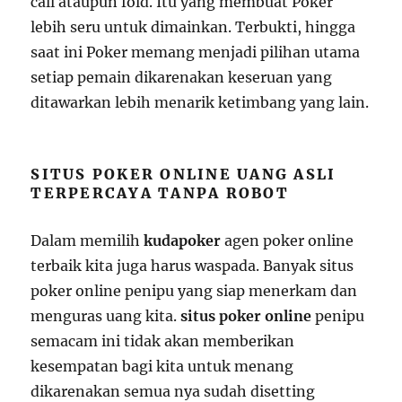
call ataupun fold. Itu yang membuat Poker
lebih seru untuk dimainkan. Terbukti, hingga
saat ini Poker memang menjadi pilihan utama
setiap pemain dikarenakan keseruan yang
ditawarkan lebih menarik ketimbang yang lain.
SITUS POKER ONLINE UANG ASLI
TERPERCAYA TANPA ROBOT
Dalam memilih
kudapoker
agen poker online
terbaik kita juga harus waspada. Banyak situs
poker online penipu yang siap menerkam dan
menguras uang kita.
situs poker online
penipu
semacam ini tidak akan memberikan
kesempatan bagi kita untuk menang
dikarenakan semua nya sudah disetting