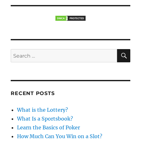
S
S
E
A
e
R
a
C
H
r
c
RECENT POSTS
h
f
What is the Lottery?
o
What Is a Sportsbook?
r
Learn the Basics of Poker
:
How Much Can You Win on a Slot?