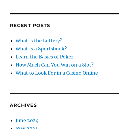
R
a
s
C
H
r
c
RECENT POSTS
h
f
What is the Lottery?
o
What Is a Sportsbook?
r
Learn the Basics of Poker
:
How Much Can You Win on a Slot?
What to Look For in a Casino Online
ARCHIVES
June 2024
May 2024