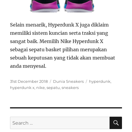
Selain menarik, Hyperdunk X juga diklaim
memiliki sistem kuncian serta traksi yang
sangat baik. Memilih Nike Hyperdunk X
sebagai sepatu basket pilihan merupakan
sebuah keputusan yang tidak akan membuat
anda menyesal.
P
C
T
31st December 2018
Dunia Sneakers
hyperdunk
,
o
a
a
hyperdunk x
,
nike
,
sepatu
,
sneakers
s
t
g
t
e
s
e
g
d
o
o
r
S
S
E
n
i
A
e
e