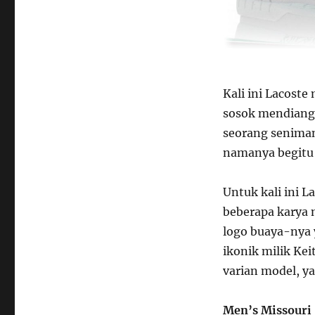
Kali ini Lacost
sosok mendiang 
seorang seniman 
namanya begitu 
Untuk kali ini 
beberapa karya 
logo buaya-nya 
ikonik milik Kei
varian model, ya
Men’s Missouri