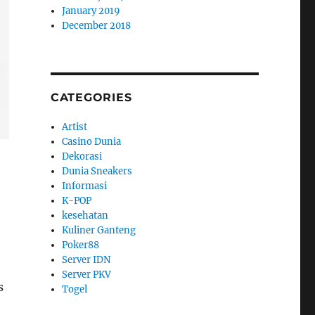
January 2019
December 2018
CATEGORIES
Artist
Casino Dunia
Dekorasi
5
Dunia Sneakers
Informasi
K-POP
kesehatan
Kuliner Ganteng
Poker88
Server IDN
Server PKV
s
Togel