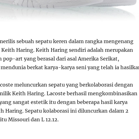
e merilis sebuah sepatu keren dalam rangka mengenang
Keith Haring. Keith Haring sendiri adalah merupakan
pop-art yang berasal dari asal Amerika Serikat,
mendunia berkat karya-karya seni yang telah ia hasilka
Lacoste meluncurkan sepatu yang berkolaborasi dengan
milik Keith Haring. Lacoste berhasil mengkombinasikan
yang sangat estetik itu dengan beberapa hasil karya
th Haring. Sepatu kolaborasi ini diluncurkan dalam 2
itu Missouri dan L 12.12.