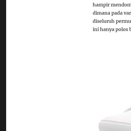
hampir mendomin
dimana pada vari
diseluruh permu
ini hanya polos 