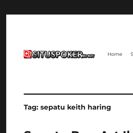
Home
situspokernobot.com
Tag:
sepatu keith haring