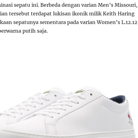
asi sepatu ini. Berbeda dengan varian Men’s Missouri,
an tersebut terdapat lukisan ikonik milik Keith Haring
kaan sepatunya sementara pada varian Women’s L.12.12
berwarna putih saja.