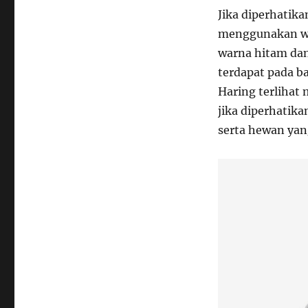
Jika diperhatika
menggunakan war
warna hitam dan
terdapat pada ba
Haring terliha
jika diperhatika
serta hewan yan