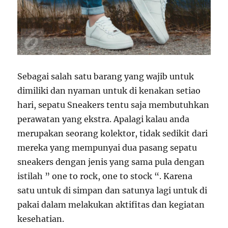
Sebagai salah satu barang yang wajib untuk
dimiliki dan nyaman untuk di kenakan setiao
hari, sepatu Sneakers tentu saja membutuhkan
perawatan yang ekstra. Apalagi kalau anda
merupakan seorang kolektor, tidak sedikit dari
mereka yang mempunyai dua pasang sepatu
sneakers dengan jenis yang sama pula dengan
istilah ” one to rock, one to stock “. Karena
satu untuk di simpan dan satunya lagi untuk di
pakai dalam melakukan aktifitas dan kegiatan
kesehatian.