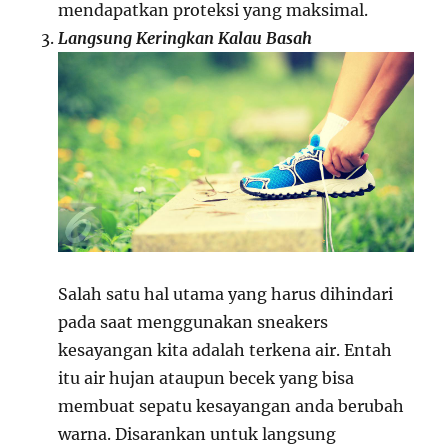
mendapatkan proteksi yang maksimal.
Langsung Keringkan Kalau Basah
Salah satu hal utama yang harus dihindari
pada saat menggunakan sneakers
kesayangan kita adalah terkena air. Entah
itu air hujan ataupun becek yang bisa
membuat sepatu kesayangan anda berubah
warna. Disarankan untuk langsung