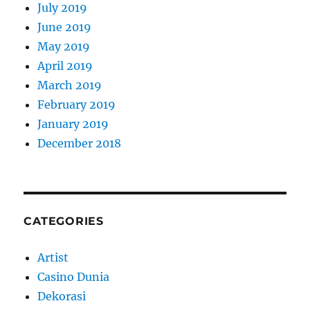
July 2019
June 2019
May 2019
April 2019
March 2019
February 2019
January 2019
December 2018
CATEGORIES
Artist
Casino Dunia
Dekorasi