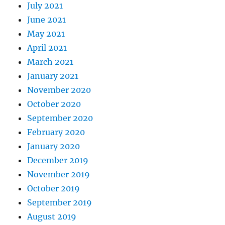
July 2021
June 2021
May 2021
April 2021
March 2021
January 2021
November 2020
October 2020
September 2020
February 2020
January 2020
December 2019
November 2019
October 2019
September 2019
August 2019