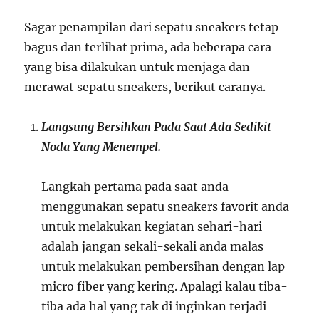
Sagar penampilan dari sepatu sneakers tetap
bagus dan terlihat prima, ada beberapa cara
yang bisa dilakukan untuk menjaga dan
merawat sepatu sneakers, berikut caranya.
Langsung Bersihkan Pada Saat Ada Sedikit
Noda Yang Menempel.
Langkah pertama pada saat anda
menggunakan sepatu sneakers favorit anda
untuk melakukan kegiatan sehari-hari
adalah jangan sekali-sekali anda malas
untuk melakukan pembersihan dengan lap
micro fiber yang kering. Apalagi kalau tiba-
tiba ada hal yang tak di inginkan terjadi