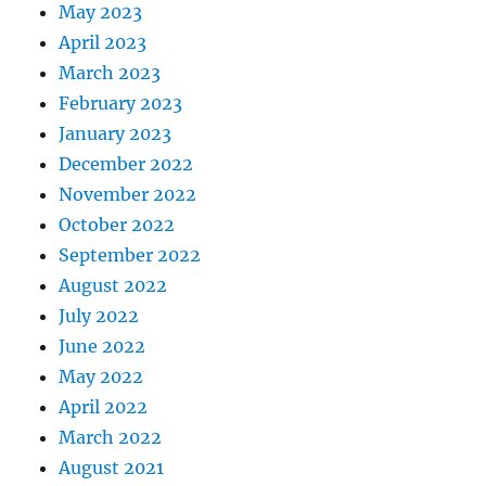
May 2023
April 2023
March 2023
February 2023
January 2023
December 2022
November 2022
October 2022
September 2022
August 2022
July 2022
June 2022
May 2022
April 2022
March 2022
August 2021