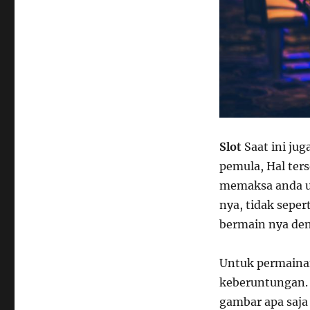
Slot
Saat ini ju
pemula, Hal ters
memaksa anda u
nya, tidak sepe
bermain nya deng
Untuk permaina
keberuntungan. 
gambar apa saja 