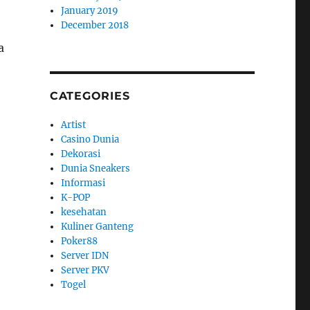
January 2019
December 2018
a
CATEGORIES
Artist
Casino Dunia
Dekorasi
Dunia Sneakers
Informasi
K-POP
kesehatan
Kuliner Ganteng
Poker88
Server IDN
Server PKV
Togel