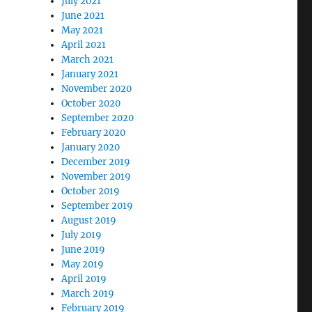
July 2021
June 2021
May 2021
April 2021
March 2021
January 2021
November 2020
October 2020
September 2020
February 2020
January 2020
December 2019
November 2019
October 2019
September 2019
August 2019
July 2019
June 2019
May 2019
April 2019
March 2019
February 2019