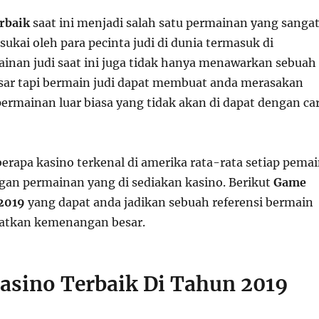
rbaik
saat ini menjadi salah satu permainan yang sanga
 sukai oleh para pecinta judi di dunia termasuk di
ainan judi saat ini juga tidak hanya menawarkan sebuah
ar tapi bermain judi dapat membuat anda merasakan
permainan luar biasa yang tidak akan di dapat dengan ca
eberapa kasino terkenal di amerika rata-rata setiap pema
gan permainan yang di sediakan kasino. Berikut
Game
2019
yang dapat anda jadikan sebuah referensi bermain
tkan kemenangan besar.
asino Terbaik Di Tahun 2019