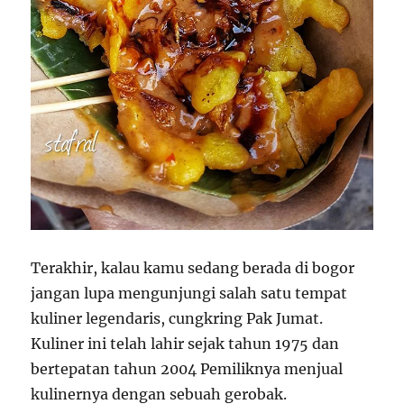
Terakhir, kalau kamu sedang berada di bogor
jangan lupa mengunjungi salah satu tempat
kuliner legendaris, cungkring Pak Jumat.
Kuliner ini telah lahir sejak tahun 1975 dan
bertepatan tahun 2004 Pemiliknya menjual
kulinernya dengan sebuah gerobak.