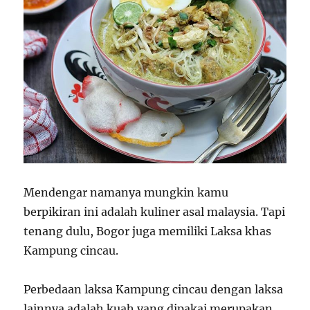
Mendengar namanya mungkin kamu
berpikiran ini adalah kuliner asal malaysia. Tapi
tenang dulu, Bogor juga memiliki Laksa khas
Kampung cincau.
Perbedaan laksa Kampung cincau dengan laksa
lainnya adalah kuah yang dipakai merupakan