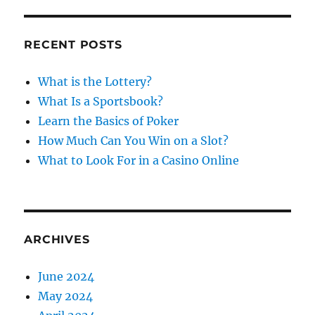
H
r
c
RECENT POSTS
h
f
What is the Lottery?
o
What Is a Sportsbook?
r
Learn the Basics of Poker
:
How Much Can You Win on a Slot?
What to Look For in a Casino Online
ARCHIVES
June 2024
May 2024