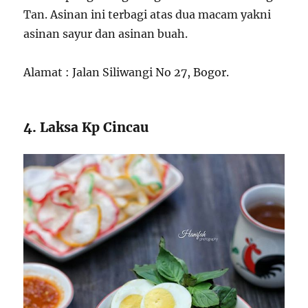
Tan. Asinan ini terbagi atas dua macam yakni
asinan sayur dan asinan buah.
Alamat : Jalan Siliwangi No 27, Bogor.
4. Laksa Kp Cincau