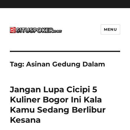
MENU
situspokernobot.com
Tag:
Asinan Gedung Dalam
Jangan Lupa Cicipi 5
Kuliner Bogor Ini Kala
Kamu Sedang Berlibur
Kesana