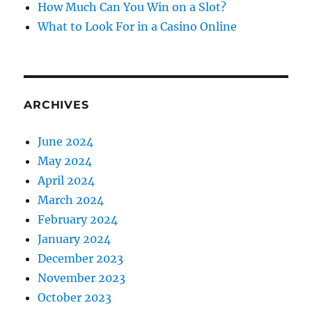
How Much Can You Win on a Slot?
What to Look For in a Casino Online
ARCHIVES
June 2024
May 2024
April 2024
March 2024
February 2024
January 2024
December 2023
November 2023
October 2023