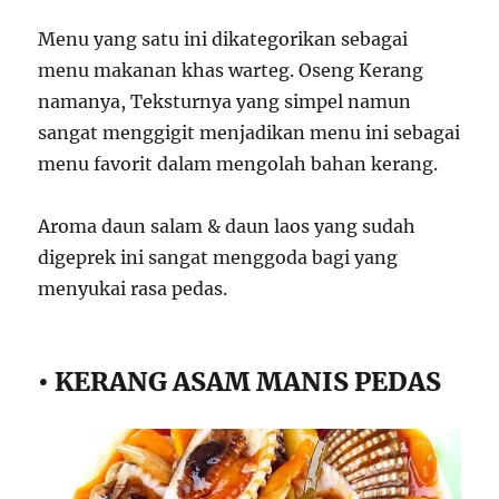
Menu yang satu ini dikategorikan sebagai
menu makanan khas warteg. Oseng Kerang
namanya, Teksturnya yang simpel namun
sangat menggigit menjadikan menu ini sebagai
menu favorit dalam mengolah bahan kerang.
Aroma daun salam & daun laos yang sudah
digeprek ini sangat menggoda bagi yang
menyukai rasa pedas.
• KERANG ASAM MANIS PEDAS