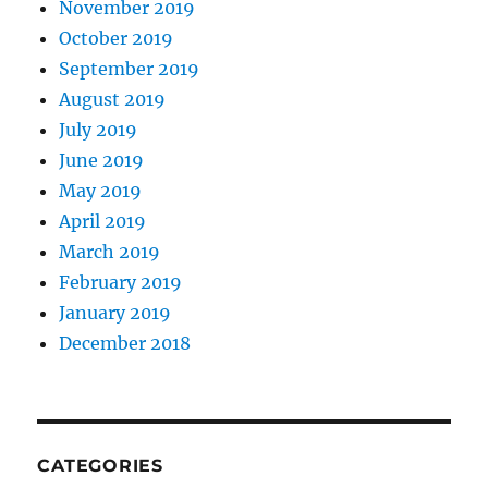
November 2019
October 2019
September 2019
August 2019
July 2019
June 2019
May 2019
April 2019
March 2019
February 2019
January 2019
December 2018
CATEGORIES