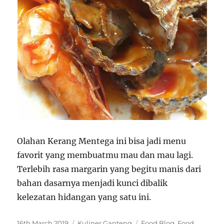
Olahan Kerang Mentega ini bisa jadi menu
favorit yang membuatmu mau dan mau lagi.
Terlebih rasa margarin yang begitu manis dari
bahan dasarnya menjadi kunci dibalik
kelezatan hidangan yang satu ini.
P
C
T
16th March 2019
Kuliner Ganteng
Food Blog
,
Food