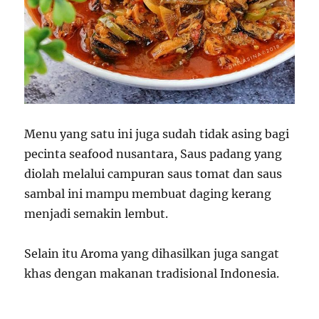
Menu yang satu ini juga sudah tidak asing bagi
pecinta seafood nusantara, Saus padang yang
diolah melalui campuran saus tomat dan saus
sambal ini mampu membuat daging kerang
menjadi semakin lembut.
Selain itu Aroma yang dihasilkan juga sangat
khas dengan makanan tradisional Indonesia.