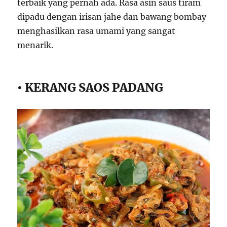
terbaik yang pernah ada. Rasa asin saus tiram
dipadu dengan irisan jahe dan bawang bombay
menghasilkan rasa umami yang sangat
menarik.
• KERANG SAOS PADANG