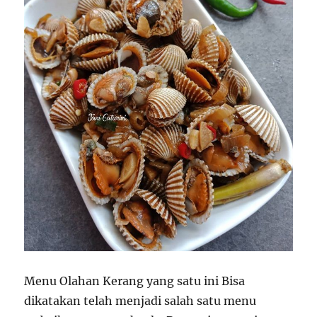
Menu Olahan Kerang yang satu ini Bisa
dikatakan telah menjadi salah satu menu