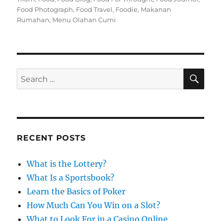
t
e
s
Food Photograph
,
Food Travel
,
Foodie
,
Makanan
e
g
Rumahan
,
Menu Olahan Cumi
d
o
o
r
n
i
e
s
S
S
E
A
e
R
a
C
H
r
c
RECENT POSTS
h
f
What is the Lottery?
o
What Is a Sportsbook?
r
Learn the Basics of Poker
:
How Much Can You Win on a Slot?
What to Look For in a Casino Online