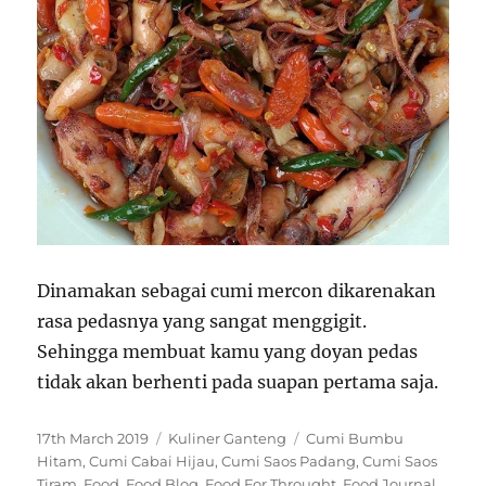
Dinamakan sebagai cumi mercon dikarenakan
rasa pedasnya yang sangat menggigit.
Sehingga membuat kamu yang doyan pedas
tidak akan berhenti pada suapan pertama saja.
P
C
T
17th March 2019
Kuliner Ganteng
Cumi Bumbu
o
a
a
Hitam
,
Cumi Cabai Hijau
,
Cumi Saos Padang
,
Cumi Saos
s
t
g
Tiram
,
Food
,
Food Blog
,
Food For Throught
,
Food Journal
,