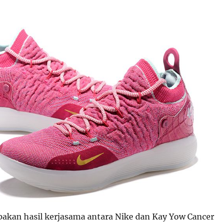
pakan hasil kerjasama antara Nike dan Kay Yow Cancer