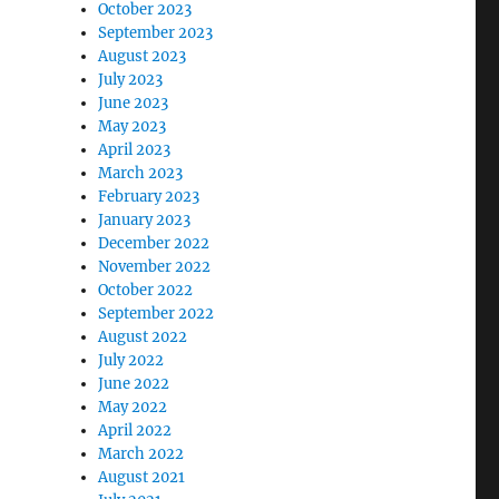
October 2023
September 2023
August 2023
July 2023
June 2023
May 2023
April 2023
March 2023
February 2023
January 2023
December 2022
November 2022
October 2022
September 2022
August 2022
July 2022
June 2022
May 2022
April 2022
March 2022
August 2021