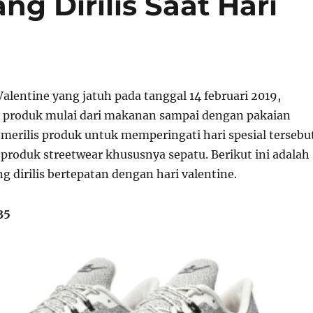
ng Dirilis Saat Hari
alentine yang jatuh pada tanggal 14 februari 2019,
 produk mulai dari makanan sampai dengan pakaian
merilis produk untuk memperingati hari spesial tersebut
 produk streetwear khususnya sepatu. Berikut ini adalah
g dirilis bertepatan dengan hari valentine.
35