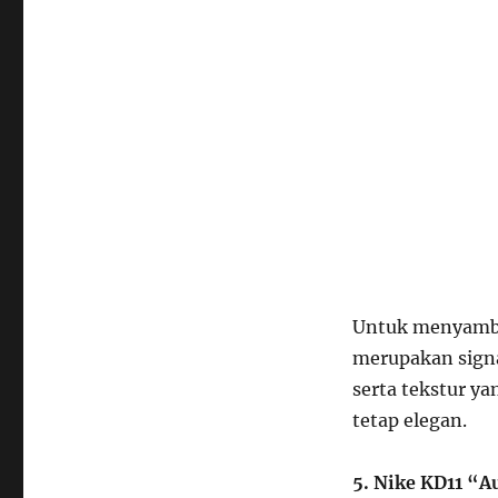
Untuk menyambut
merupakan signa
serta tekstur y
tetap elegan.
5. Nike KD11 “A