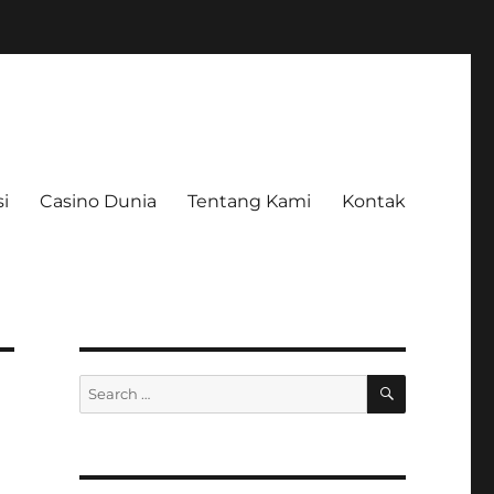
i
Casino Dunia
Tentang Kami
Kontak
S
S
E
e
A
R
a
C
H
r
c