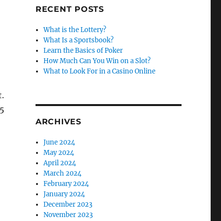
h
RECENT POSTS
f
o
What is the Lottery?
r
What Is a Sportsbook?
:
Learn the Basics of Poker
How Much Can You Win on a Slot?
What to Look For in a Casino Online
.
 5
ARCHIVES
June 2024
May 2024
April 2024
March 2024
February 2024
January 2024
December 2023
November 2023