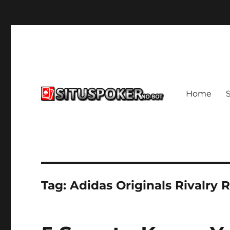
Home
situspokernobot.com
Tag:
Adidas Originals Rivalry 