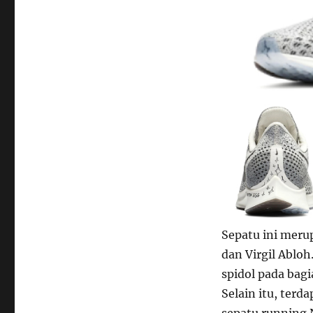
Sepatu ini merup
dan Virgil Abloh
spidol pada bagia
Selain itu, terd
sepatu running N