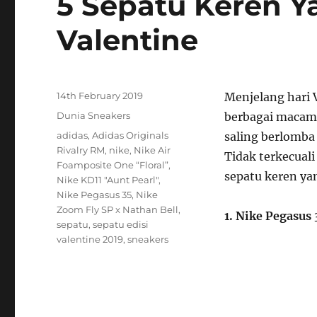
5 Sepatu Keren Ya
Valentine
P
14th February 2019
Menjelang hari V
o
C
Dunia Sneakers
berbagai macam
s
a
T
adidas
,
Adidas Originals
saling berlomba 
t
t
a
Rivalry RM
,
nike
,
Nike Air
e
Tidak terkecuali
e
g
Foamposite One “Floral”
,
d
g
sepatu keren yan
s
Nike KD11 "Aunt Pearl"
,
o
o
Nike Pegasus 35
,
Nike
n
r
Zoom Fly SP x Nathan Bell
,
1. Nike Pegasus 
i
sepatu
,
sepatu edisi
e
valentine 2019
,
sneakers
s