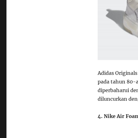
Adidas Original
pada tahun 80-an
diperbaharui de
diluncurkan deng
4. Nike Air Foa