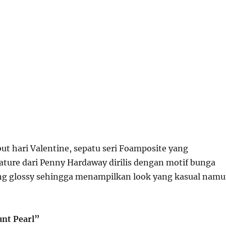
 hari Valentine, sepatu seri Foamposite yang
ture dari Penny Hardaway dirilis dengan motif bunga
ang glossy sehingga menampilkan look yang kasual nam
unt Pearl”