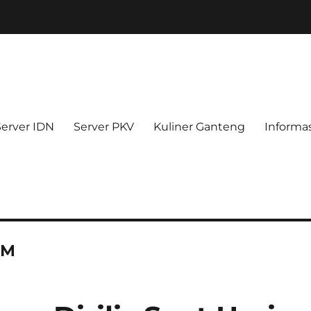
Server IDN
Server PKV
Kuliner Ganteng
Informas
RM