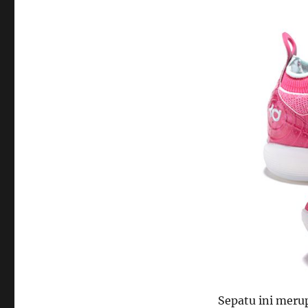
Sepatu ini meru