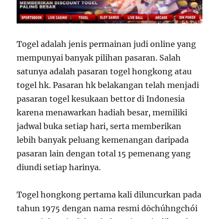
Togel adalah jenis permainan judi online yang
mempunyai banyak pilihan pasaran. Salah
satunya adalah pasaran togel hongkong atau
togel hk. Pasaran hk belakangan telah menjadi
pasaran togel kesukaan bettor di Indonesia
karena menawarkan hadiah besar, memiliki
jadwal buka setiap hari, serta memberikan
lebih banyak peluang kemenangan daripada
pasaran lain dengan total 15 pemenang yang
diundi setiap harinya.
Togel hongkong pertama kali diluncurkan pada
tahun 1975 dengan nama resmi dōchúhngchói