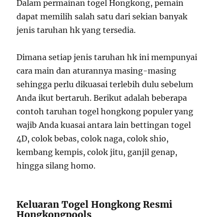
Dalam permainan togel Hongkong, pemain
dapat memilih salah satu dari sekian banyak
jenis taruhan hk yang tersedia.
Dimana setiap jenis taruhan hk ini mempunyai
cara main dan aturannya masing-masing
sehingga perlu dikuasai terlebih dulu sebelum
Anda ikut bertaruh. Berikut adalah beberapa
contoh taruhan togel hongkong populer yang
wajib Anda kuasai antara lain bettingan togel
4D, colok bebas, colok naga, colok shio,
kembang kempis, colok jitu, ganjil genap,
hingga silang homo.
Keluaran Togel Hongkong Resmi
Hongkongpools