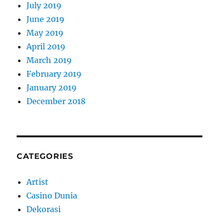
July 2019
June 2019
May 2019
April 2019
March 2019
February 2019
January 2019
December 2018
CATEGORIES
Artist
Casino Dunia
Dekorasi