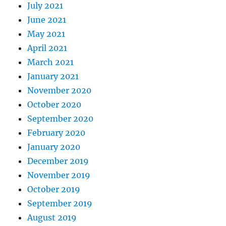
July 2021
June 2021
May 2021
April 2021
March 2021
January 2021
November 2020
October 2020
September 2020
February 2020
January 2020
December 2019
November 2019
October 2019
September 2019
August 2019