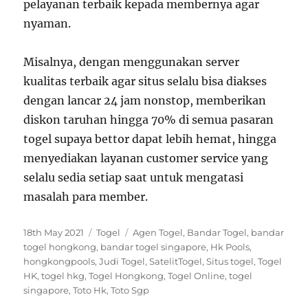
pelayanan terbaik kepada membernya agar
nyaman.
Misalnya, dengan menggunakan server
kualitas terbaik agar situs selalu bisa diakses
dengan lancar 24 jam nonstop, memberikan
diskon taruhan hingga 70% di semua pasaran
togel supaya bettor dapat lebih hemat, hingga
menyediakan layanan customer service yang
selalu sedia setiap saat untuk mengatasi
masalah para member.
P
C
T
18th May 2021
Togel
Agen Togel
,
Bandar Togel
,
bandar
o
a
a
togel hongkong
,
bandar togel singapore
,
Hk Pools
,
s
t
g
hongkongpools
,
Judi Togel
,
SatelitTogel
,
Situs togel
,
Togel
t
e
s
HK
,
togel hkg
,
Togel Hongkong
,
Togel Online
,
togel
e
g
singapore
,
Toto Hk
,
Toto Sgp
d
o