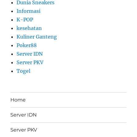
Dunia Sneakers
Informasi
K-POP
kesehatan
Kuliner Ganteng
Poker88
Server IDN
Server PKV
Togel
Home
Server IDN
Server PKV