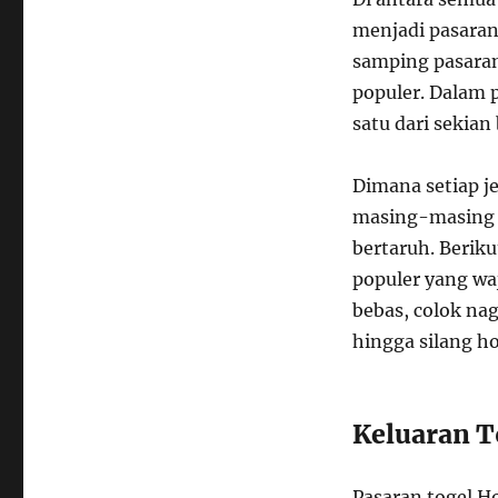
menjadi pasaran 
samping pasaran
populer. Dalam 
satu dari sekian
Dimana setiap j
masing-masing s
bertaruh. Berik
populer yang waj
bebas, colok nag
hingga silang h
Keluaran 
Pasaran togel H