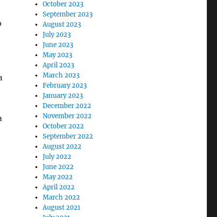
October 2023
September 2023
p
August 2023
July 2023
June 2023
May 2023
April 2023
March 2023
a
February 2023
January 2023
December 2022
November 2022
a
October 2022
September 2022
August 2022
July 2022
June 2022
May 2022
April 2022
March 2022
August 2021