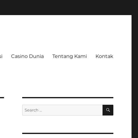
i
Casino Dunia
Tentang Kami
Kontak
S
S
E
e
A
R
a
C
H
r
c