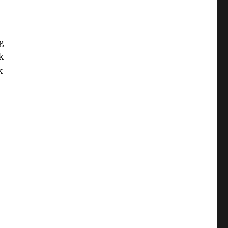
g
k
k