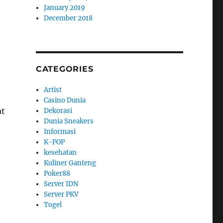
January 2019
December 2018
CATEGORIES
Artist
Casino Dunia
at
Dekorasi
Dunia Sneakers
Informasi
K-POP
kesehatan
Kuliner Ganteng
Poker88
Server IDN
Server PKV
Togel