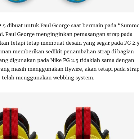
2.5 dibuat untuk Paul George saat bermain pada “Summ
i. Paul George menginginkan pemasangan strap pada
akan tetapi tetap membuat desain yang segar pada PG 2.
man memberikan sedikit penambahan strap di bagian
yang digunakan pada Nike PG 2.5 tidaklah sama dengan
 yang masih menggunakan flywire, akan tetapi pada stra
5 telah menggunakan webbing system.