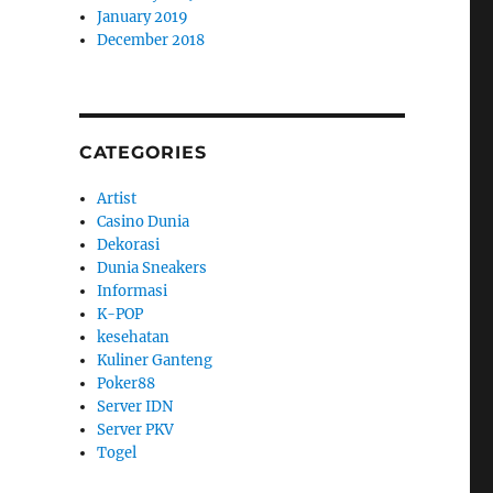
January 2019
December 2018
CATEGORIES
Artist
Casino Dunia
Dekorasi
Dunia Sneakers
Informasi
K-POP
kesehatan
Kuliner Ganteng
Poker88
Server IDN
Server PKV
Togel