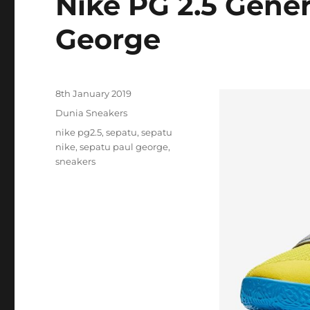
Nike PG 2.5 Gener
George
P
8th January 2019
o
C
Dunia Sneakers
s
a
T
nike pg2.5
,
sepatu
,
sepatu
t
t
a
nike
,
sepatu paul george
,
e
e
g
sneakers
d
g
s
o
o
n
r
i
e
s