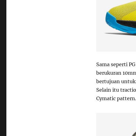
Sama seperti PG
berukuran 10mm 
bertujuan untuk
Selain itu trac
Cymatic pattern