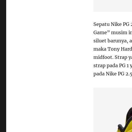
Sepatu Nike PG 
Game” musim in
siluet barunya, 
maka Tony Hard
midfoot. Strap 
strap pada PG 1
pada Nike PG 2.