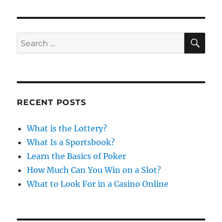
e
g
d
o
o
r
n
i
S
S
E
e
A
e
s
R
a
C
H
r
c
RECENT POSTS
h
f
What is the Lottery?
o
What Is a Sportsbook?
r
Learn the Basics of Poker
:
How Much Can You Win on a Slot?
What to Look For in a Casino Online