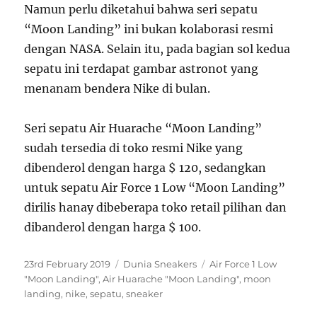
Namun perlu diketahui bahwa seri sepatu
“Moon Landing” ini bukan kolaborasi resmi
dengan NASA. Selain itu, pada bagian sol kedua
sepatu ini terdapat gambar astronot yang
menanam bendera Nike di bulan.
Seri sepatu Air Huarache “Moon Landing”
sudah tersedia di toko resmi Nike yang
dibenderol dengan harga $ 120, sedangkan
untuk sepatu Air Force 1 Low “Moon Landing”
dirilis hanay dibeberapa toko retail pilihan dan
dibanderol dengan harga $ 100.
P
C
T
23rd February 2019
Dunia Sneakers
Air Force 1 Low
o
a
a
"Moon Landing"
,
Air Huarache "Moon Landing"
,
moon
s
t
g
landing
,
nike
,
sepatu
,
sneaker
t
e
s