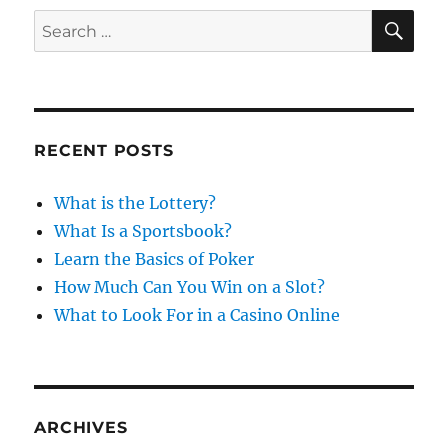
n
i
S
S
E
e
A
e
s
R
a
C
H
r
c
RECENT POSTS
h
f
What is the Lottery?
o
What Is a Sportsbook?
r
Learn the Basics of Poker
:
How Much Can You Win on a Slot?
What to Look For in a Casino Online
ARCHIVES