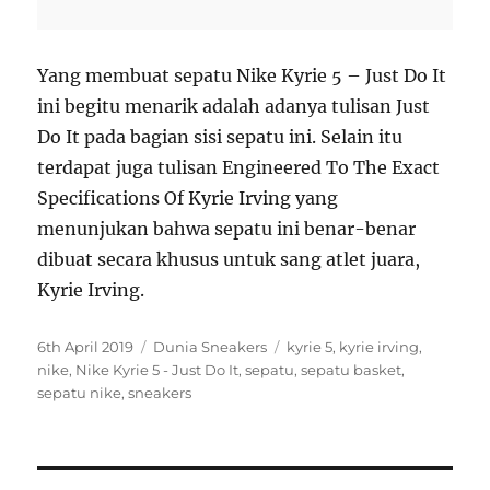
Yang membuat sepatu Nike Kyrie 5 – Just Do It
ini begitu menarik adalah adanya tulisan Just
Do It pada bagian sisi sepatu ini. Selain itu
terdapat juga tulisan Engineered To The Exact
Specifications Of Kyrie Irving yang
menunjukan bahwa sepatu ini benar-benar
dibuat secara khusus untuk sang atlet juara,
Kyrie Irving.
P
C
T
6th April 2019
Dunia Sneakers
kyrie 5
,
kyrie irving
,
o
a
a
nike
,
Nike Kyrie 5 - Just Do It
,
sepatu
,
sepatu basket
,
s
t
g
sepatu nike
,
sneakers
t
e
s
e
g
d
o
o
r