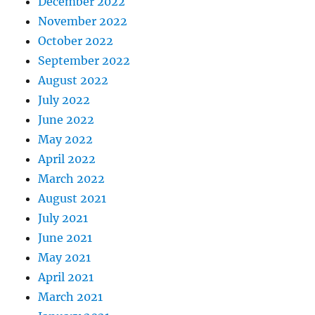
December 2022
November 2022
October 2022
September 2022
August 2022
July 2022
June 2022
May 2022
April 2022
March 2022
August 2021
July 2021
June 2021
May 2021
April 2021
March 2021