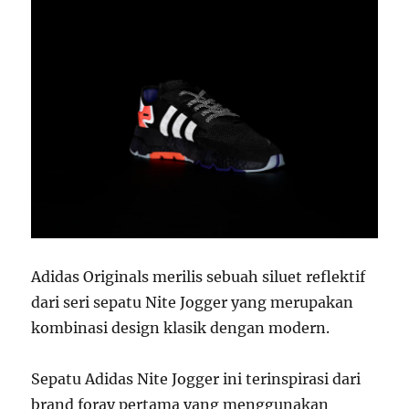
Adidas Originals merilis sebuah siluet reflektif
dari seri sepatu Nite Jogger yang merupakan
kombinasi design klasik dengan modern.
Sepatu Adidas Nite Jogger ini terinspirasi dari
brand foray pertama yang menggunakan