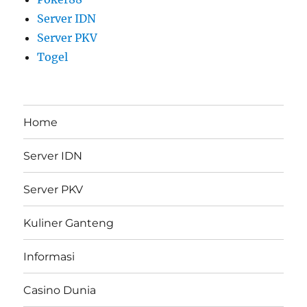
Server IDN
Server PKV
Togel
Home
Server IDN
Server PKV
Kuliner Ganteng
Informasi
Casino Dunia