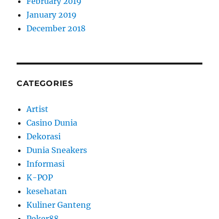
February 2019
January 2019
December 2018
CATEGORIES
Artist
Casino Dunia
Dekorasi
Dunia Sneakers
Informasi
K-POP
kesehatan
Kuliner Ganteng
Poker88