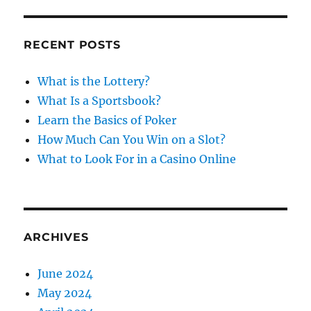
H
r
c
RECENT POSTS
h
f
What is the Lottery?
o
What Is a Sportsbook?
r
Learn the Basics of Poker
:
How Much Can You Win on a Slot?
What to Look For in a Casino Online
ARCHIVES
June 2024
May 2024