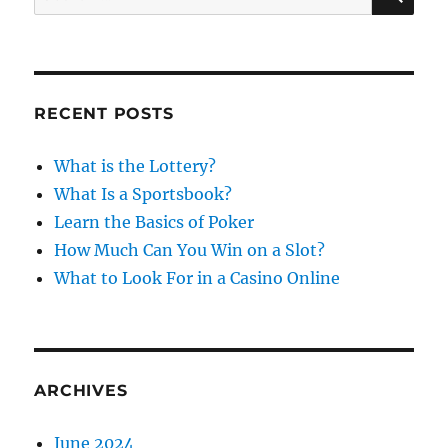
o
A
e
R
n
a
C
H
r
c
RECENT POSTS
h
f
What is the Lottery?
o
What Is a Sportsbook?
r
Learn the Basics of Poker
:
How Much Can You Win on a Slot?
What to Look For in a Casino Online
ARCHIVES
June 2024