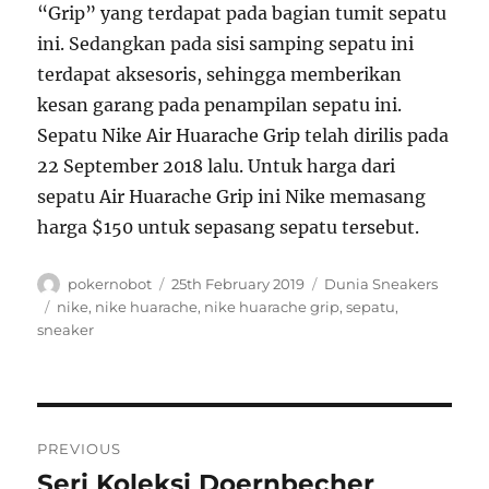
“Grip” yang terdapat pada bagian tumit sepatu
ini. Sedangkan pada sisi samping sepatu ini
terdapat aksesoris, sehingga memberikan
kesan garang pada penampilan sepatu ini.
Sepatu Nike Air Huarache Grip telah dirilis pada
22 September 2018 lalu. Untuk harga dari
sepatu Air Huarache Grip ini Nike memasang
harga $150 untuk sepasang sepatu tersebut.
A
P
C
pokernobot
25th February 2019
Dunia Sneakers
u
o
a
T
nike
,
nike huarache
,
nike huarache grip
,
sepatu
,
t
s
t
a
sneaker
h
t
e
g
o
e
g
s
r
d
o
o
r
P
n
i
PREVIOUS
e
o
Seri Koleksi Doernbecher
P