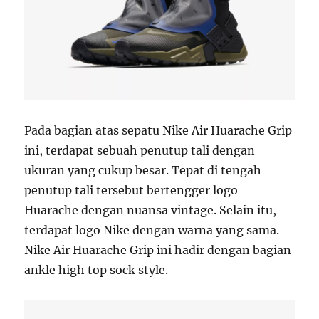
Pada bagian atas sepatu Nike Air Huarache Grip
ini, terdapat sebuah penutup tali dengan
ukuran yang cukup besar. Tepat di tengah
penutup tali tersebut bertengger logo
Huarache dengan nuansa vintage. Selain itu,
terdapat logo Nike dengan warna yang sama.
Nike Air Huarache Grip ini hadir dengan bagian
ankle high top sock style.