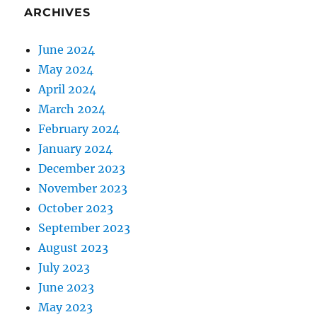
ARCHIVES
June 2024
May 2024
April 2024
March 2024
February 2024
January 2024
December 2023
November 2023
October 2023
September 2023
August 2023
July 2023
June 2023
May 2023