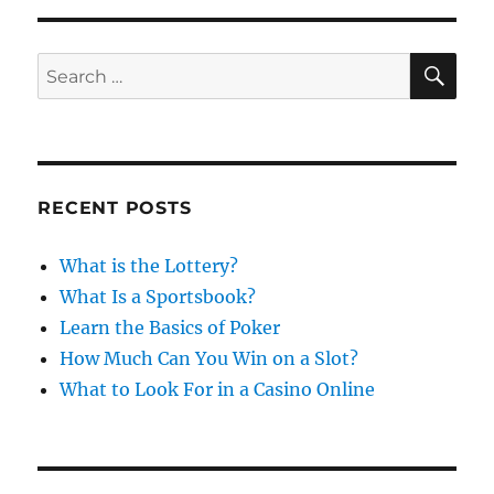
e
g
d
o
o
r
S
S
E
n
i
A
e
e
R
a
s
C
H
r
c
RECENT POSTS
h
f
What is the Lottery?
o
What Is a Sportsbook?
r
Learn the Basics of Poker
:
How Much Can You Win on a Slot?
What to Look For in a Casino Online