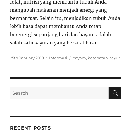
folat, nutrisi yang membantu tubuh Anda
mengubah makanan menjadi energi yang
bermanfaat. Selain itu, menjadikan tubuh Anda
lebih basa dapat membantu Anda tetap
berenergi sepanjang hari dan bayam adalah
salah satu sayuran yang bersifat basa.
P
C
T
25th January 2019
Informasi
bayam
,
kesehatan
,
sayur
o
a
a
s
t
g
t
e
s
e
g
d
o
S
S
E
o
r
A
e
n
i
R
a
e
C
H
s
r
c
RECENT POSTS