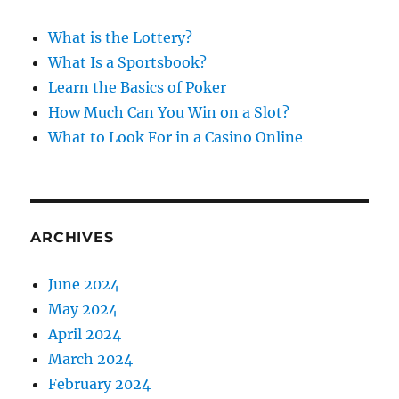
h
f
What is the Lottery?
o
What Is a Sportsbook?
r
Learn the Basics of Poker
:
How Much Can You Win on a Slot?
What to Look For in a Casino Online
ARCHIVES
June 2024
May 2024
April 2024
March 2024
February 2024